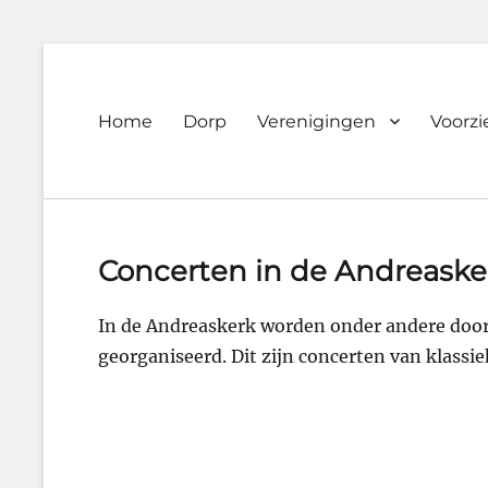
Primary
Home
Dorp
Verenigingen
Voorz
Dorpsvereniging
menu
Orando
Westeremden
Concerten in de Andreaske
In de Andreaskerk worden onder andere door
georganiseerd. Dit zijn concerten van klassi