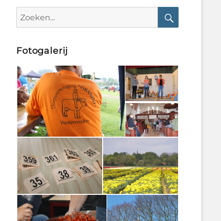
Search
for:
Search
Fotogalerij