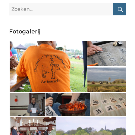
Search
for:
Searc
Fotogalerij