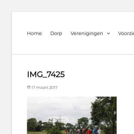
Primary
Home
Dorp
Verenigingen
Voorz
Dorpsvereniging
menu
Orando
Westeremden
IMG_7425
Posted
17 maart 2017
on