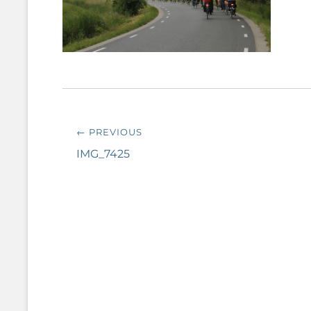
Bericht
← PREVIOUS
navigatie
Previous
IMG_7425
post: