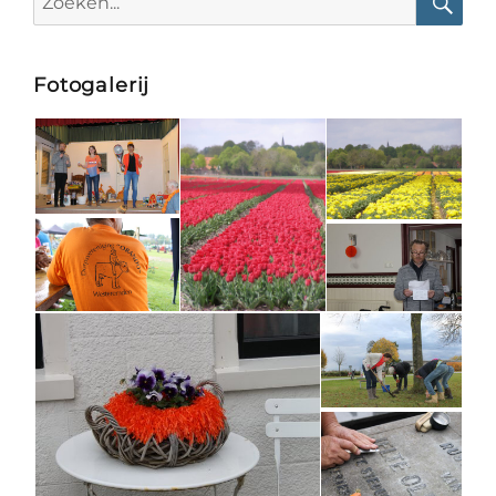
for:
Searc
Fotogalerij