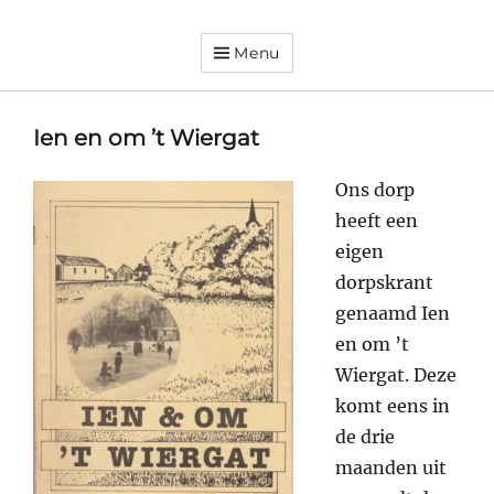
Menu
Dorpsvereniging
Orando
Westeremden
Ien en om ’t Wiergat
Ons dorp
heeft een
eigen
dorpskrant
genaamd Ien
en om ’t
Wiergat. Deze
komt eens in
de drie
maanden uit