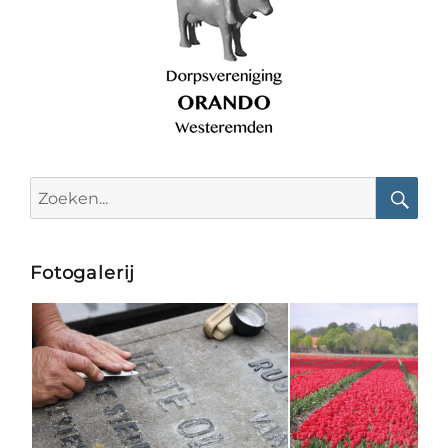
Search
for:
Searc
Fotogalerij