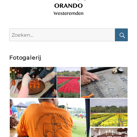
Search
for:
Searc
Fotogalerij