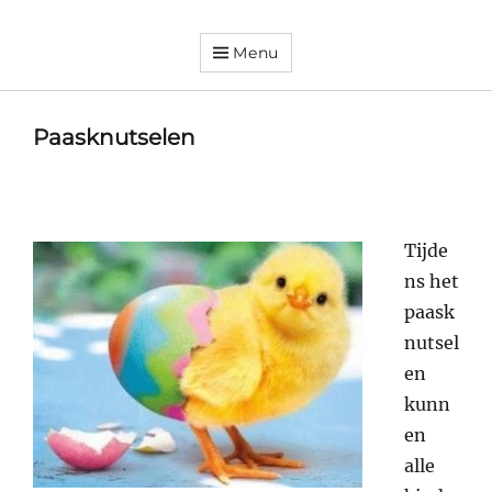
Menu
Dorpsvereniging
Orando
Westeremden
Paasknutselen
Tijde
ns het
paask
nutsel
en
kunn
en
alle