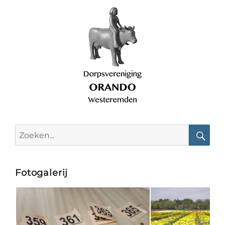
Search
for:
Searc
Fotogalerij