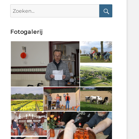
Search
for:
Search
Fotogalerij