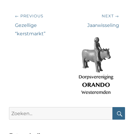
Bericht
← PREVIOUS
NEXT →
navigatie
Previous
Next
Gezellige
Jaarwisseling
post:
post:
“kerstmarkt”
Search
for:
Searc