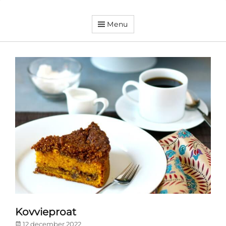
Menu
Dorpsvereniging
Orando
Westeremden
Kovvieproat
Posted
12 december 2022