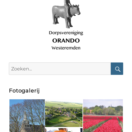
Search
for:
Searc
Fotogalerij