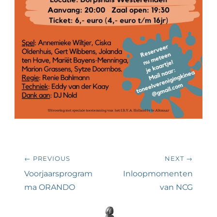
Bericht
← PREVIOUS
NEXT →
navigatie
Previous
Next
Voorjaarsprogram
Inloopmomenten
post:
post:
ma ORANDO
van NCG