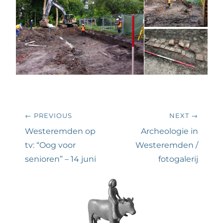
Bericht
← PREVIOUS
NEXT →
navigatie
Previous
Next
Westeremden op
Archeologie in
post:
post:
tv: “Oog voor
Westeremden /
senioren” – 14 juni
fotogalerij