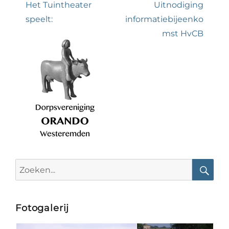
navigatie
Previous
Next
Het Tuintheater
Uitnodiging
post:
post:
speelt:
informatiebijeenko
mst HvCB
Search
for:
Searc
Fotogalerij