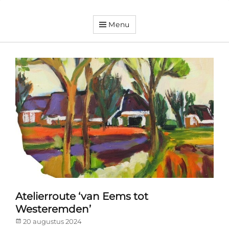
Menu
Dorpsvereniging
Orando
Westeremden
Atelierroute ‘van Eems tot
Westeremden’
Posted
20 augustus 2024