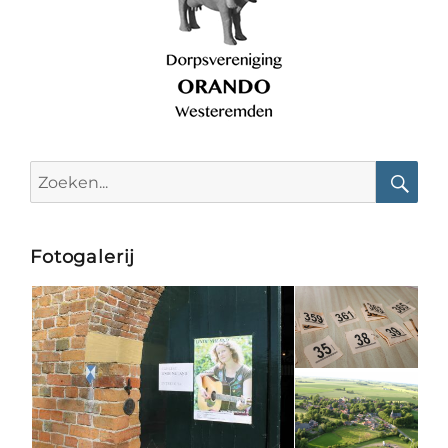
Search
for:
Searc
Fotogalerij