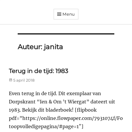
Menu
Dorpsvereniging
Orando
Westeremden
Auteur:
janita
Terug in de tijd: 1983
Posted
5 april 2018
on
Even terug in de tijd. Dit exemplaar van
Dorpskrant “Ien & Om ’t Wiergat” dateert uit
1983. Bekijk dit bladerboek! [flipbook
pdf=”https://online.flowpaper.com/7931074f/Fo
toopvolledigepagina/#page=1″]