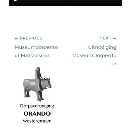
Bericht
← PREVIOUS
NEXT →
navigatie
Previous
Next
Museumdorpento
Uitnodiging
post:
post:
ur Maaksessies
MuseumDorpenTo
ur