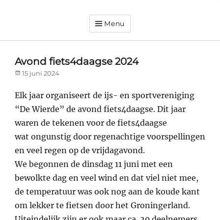
Menu
Dorpsvereniging
Orando
Westeremden
Avond fiets4daagse 2024
Posted
15 juni 2024
on
Elk jaar organiseert de ijs- en sportvereniging
“De Wierde” de avond fiets4daagse. Dit jaar
waren de tekenen voor de fiets4daagse
wat ongunstig door regenachtige voorspellingen
en veel regen op de vrijdagavond.
We begonnen de dinsdag 11 juni met een
bewolkte dag en veel wind en dat viel niet mee,
de temperatuur was ook nog aan de koude kant
om lekker te fietsen door het Groningerland.
Uiteindelijk zijn er ook maar ca. 20 deelnemers