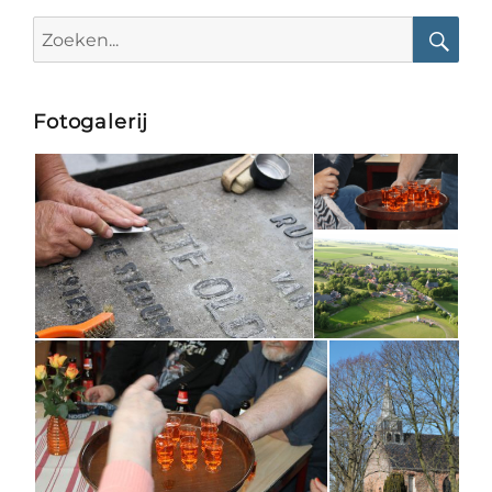
Search
for:
Searc
Fotogalerij