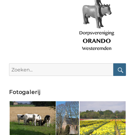
Search
for:
Searc
Fotogalerij