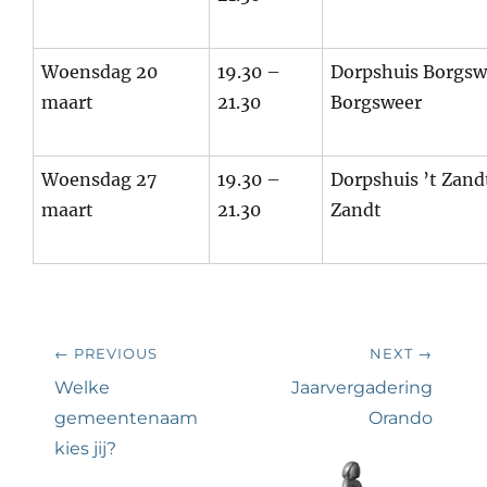
Woensdag 20
19.30 –
Dorpshuis Borgsw
maart
21.30
Borgsweer
Woensdag 27
19.30 –
Dorpshuis ’t Zandt
maart
21.30
Zandt
Bericht
← PREVIOUS
NEXT →
navigatie
Previous
Next
Welke
Jaarvergadering
post:
post:
gemeentenaam
Orando
kies jij?