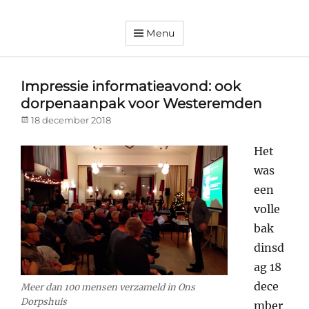
Menu
Dorpsvereniging
Orando
Westeremden
Impressie informatieavond: ook
dorpenaanpak voor Westeremden
Posted
18 december 2018
on
Het
was
een
volle
bak
dinsd
ag 18
dece
Meer dan 100 mensen verzameld in Ons
Dorpshuis
mber