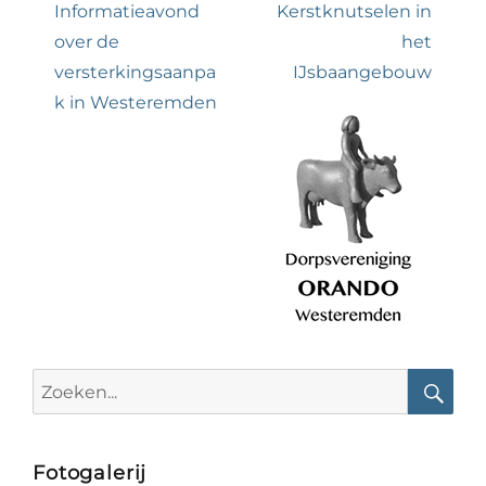
navigatie
Previous
Next
Informatieavond
Kerstknutselen in
post:
post:
over de
het
versterkingsaanpa
IJsbaangebouw
k in Westeremden
Search
for:
Searc
Fotogalerij