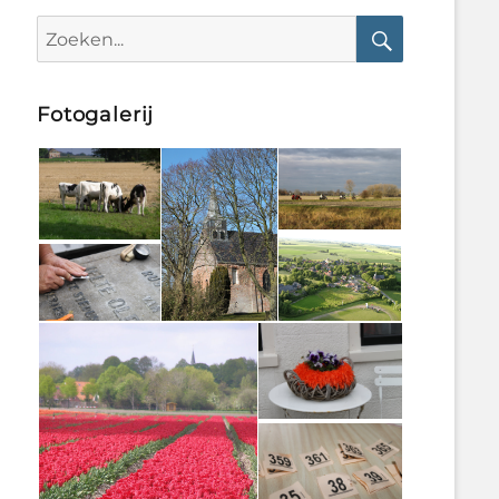
Search
for:
Search
Fotogalerij