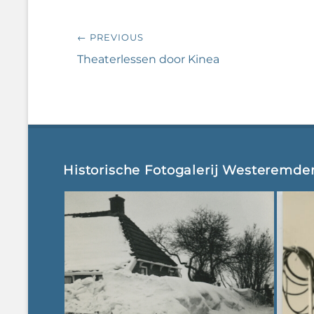
Bericht
← PREVIOUS
navigatie
Previous
Theaterlessen door Kinea
post:
Historische Fotogalerij Westeremde