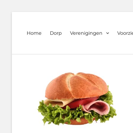
Primary
Home
Dorp
Verenigingen
Voorz
Dorpsvereniging
menu
Orando
Westeremden