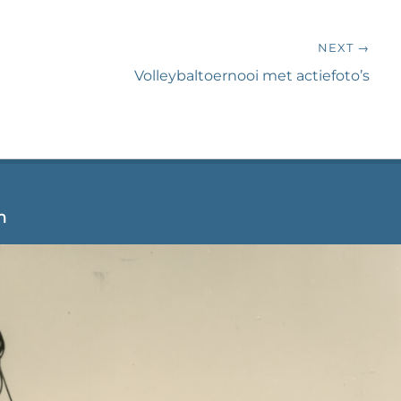
NEXT →
Next
Volleybaltoernooi met actiefoto’s
post:
n