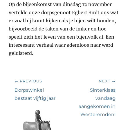
Op de bijeenkomst van dinsdag 12 november
vertelde onze dorpsgenoot Egbert Smit ons wat
er zoal bij komt kijken als je bijen wilt houden,
bijvoorbeeld de taken van de imker en hoe
speelt zich het leven van een bijenvolk af. Een
interessant verhaal waar ademloos naar werd
geluisterd.
Bericht
← PREVIOUS
NEXT →
navigatie
Previous
Next
Dorpswinkel
Sinterklaas
post:
post:
bestaat vijftig jaar
vandaag
aangekomen in
Westeremden!