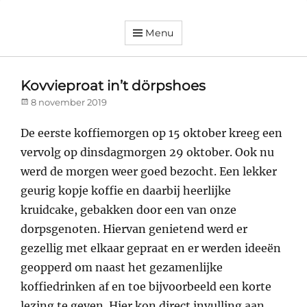
Menu
Dorpsvereniging
Orando
Westeremden
Kovvieproat in’t dörpshoes
Posted
8 november 2019
on
De eerste koffiemorgen op 15 oktober kreeg een
vervolg op dinsdagmorgen 29 oktober. Ook nu
werd de morgen weer goed bezocht. Een lekker
geurig kopje koffie en daarbij heerlijke
kruidcake, gebakken door een van onze
dorpsgenoten. Hiervan genietend werd er
gezellig met elkaar gepraat en er werden ideeën
geopperd om naast het gezamenlijke
koffiedrinken af en toe bijvoorbeeld een korte
lezing te geven. Hier kon direct invulling aan