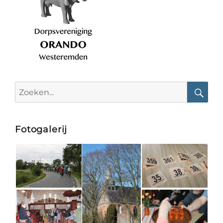
Search
for:
Searc
Fotogalerij