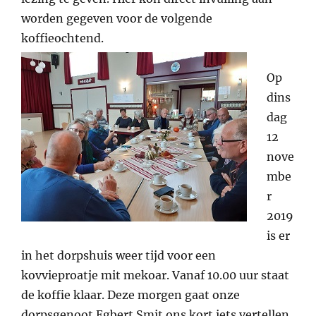
worden gegeven voor de volgende
koffieochtend.
Op
dins
dag
12
nove
mbe
r
2019
is er
in het dorpshuis weer tijd voor een
kovvieproatje mit mekoar. Vanaf 10.00 uur staat
de koffie klaar. Deze morgen gaat onze
dorpsgenoot Egbert Smit ons kort iets vertellen