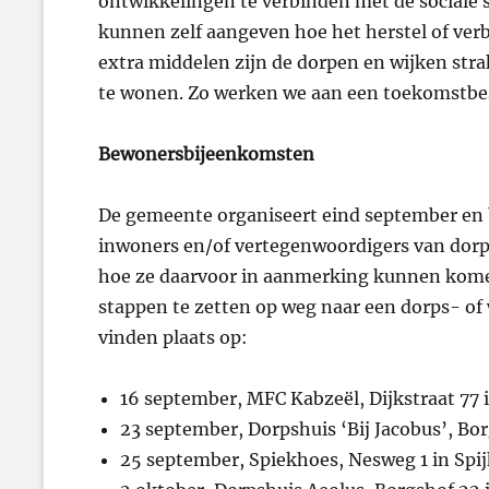
ontwikkelingen te verbinden met de sociale
kunnen zelf aangeven hoe het herstel of verb
extra middelen zijn de dorpen en wijken strak
te wonen. Zo werken we aan een toekomstbes
Bewonersbijeenkomsten
De gemeente organiseert eind september en
inwoners en/of vertegenwoordigers van dorp
hoe ze daarvoor in aanmerking kunnen kome
stappen te zetten op weg naar een dorps- of 
vinden plaats op:
16 september, MFC Kabzeël, Dijkstraat 77
23 september, Dorpshuis ‘Bij Jacobus’, Bor
25 september, Spiekhoes, Nesweg 1 in Spij