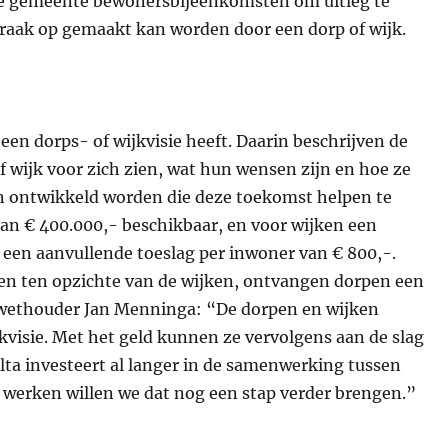
de gemeente bewonersbijeenkomsten om uitleg te
raak op gemaakt kan worden door een dorp of wijk.
 een dorps- of wijkvisie heeft. Daarin beschrijven de
 wijk voor zich zien, wat hun wensen zijn en hoe ze
en ontwikkeld worden die deze toekomst helpen te
van € 400.000,- beschikbaar, en voor wijken een
 een aanvullende toeslag per inwoner van € 800,-.
en ten opzichte van de wijken, ontvangen dorpen een
 wethouder Jan Menninga: “De dorpen en wijken
kvisie. Met het geld kunnen ze vervolgens aan de slag
ta investeert al langer in de samenwerking tussen
werken willen we dat nog een stap verder brengen.”