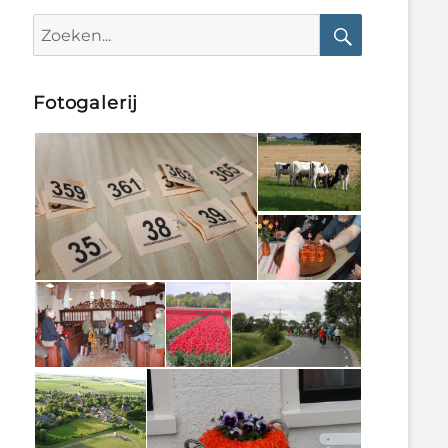
Search
for:
Search
Fotogalerij