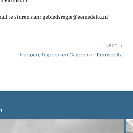
 in Farmsum
il te sturen aan: gebiedsregie@eemsdelta.nl
NEXT →
Next
Happen, Trappen en Grappen in Eemsdelta
post:
n