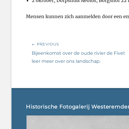
2 oktober, Dorpshuis Aeolus, Borgshof 22
Mensen kunnen zich aanmelden door een ema
Bericht
← PREVIOUS
navigatie
Previous
Bijeenkomst over de oude rivier de Fivel:
post:
leer meer over ons landschap.
Historische Fotogalerij Westeremde