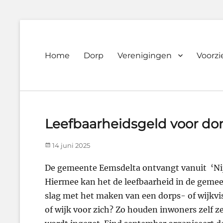
Primary
Home
Dorp
Verenigingen
Voorz
Dorpsvereniging
menu
Orando
Westeremden
Leefbaarheidsgeld voor do
Posted
14 juni 2025
on
De gemeente Eemsdelta ontvangt vanuit ‘Nij
Hiermee kan het de leefbaarheid in de gemeen
slag met het maken van een dorps- of wijkvi
of wijk voor zich? Zo houden inwoners zelf z