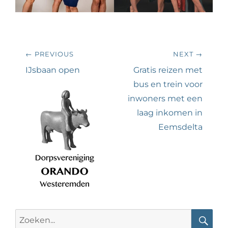
Bericht
← PREVIOUS
NEXT →
navigatie
Previous
Next
IJsbaan open
Gratis reizen met
post:
post:
bus en trein voor
inwoners met een
laag inkomen in
Eemsdelta
Search
for: