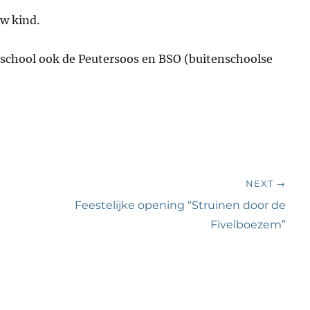
w kind.
nschool ook de Peutersoos en BSO (buitenschoolse
NEXT →
Next
Feestelijke opening “Struinen door de
post:
Fivelboezem”