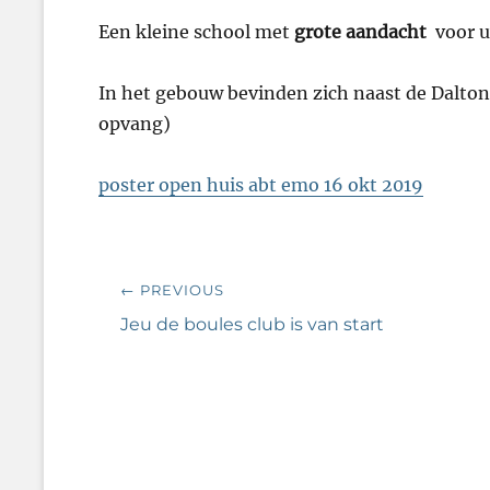
Een kleine school met
grote aandacht
voor u
In het gebouw bevinden zich naast de Dalto
opvang)
poster open huis abt emo 16 okt 2019
Bericht
← PREVIOUS
navigatie
Previous
Jeu de boules club is van start
post: