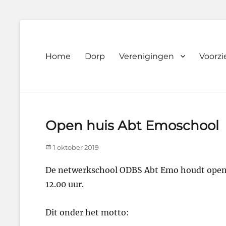
Primary
Home
Dorp
Verenigingen
Voorz
Dorpsvereniging
menu
Orando
Westeremden
Open huis Abt Emoschool
Posted
1 oktober 2019
on
De netwerkschool ODBS Abt Emo houdt open 
12.00 uur.
Dit onder het motto: