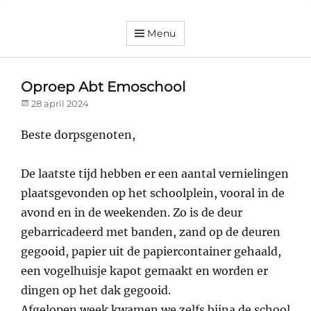
Menu
Dorpsvereniging
Orando
Westeremden
Oproep Abt Emoschool
Posted
28 april 2024
on
Beste dorpsgenoten,
De laatste tijd hebben er een aantal vernielingen
plaatsgevonden op het schoolplein, vooral in de
avond en in de weekenden. Zo is de deur
gebarricadeerd met banden, zand op de deuren
gegooid, papier uit de papiercontainer gehaald,
een vogelhuisje kapot gemaakt en worden er
dingen op het dak gegooid.
Afgelopen week kwamen we zelfs bijna de school