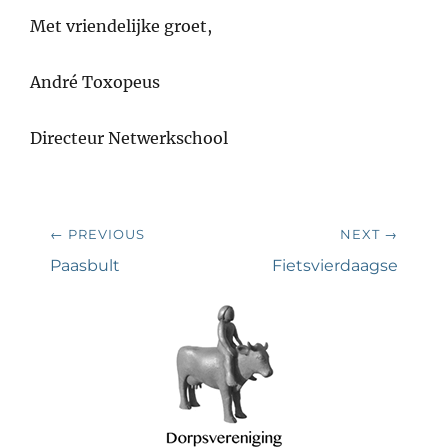
Met vriendelijke groet,
André Toxopeus
Directeur Netwerkschool
Bericht
← PREVIOUS
NEXT →
navigatie
Previous
Next
Paasbult
Fietsvierdaagse
post:
post: