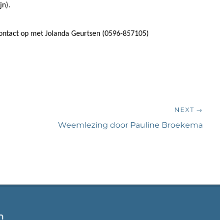
jn).
contact op met Jolanda Geurtsen (0596-857105)
NEXT →
Next
Weemlezing door Pauline Broekema
post:
n