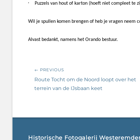
·
Puzzels van hout of karton (hoeft niet compleet te zi
Wil je spullen komen brengen of heb je vragen neem 
Alvast bedankt, namens het Orando bestuur.
Bericht
← PREVIOUS
navigatie
Previous
Route Tocht om de Noord loopt over het
post:
terrein van de IJsbaan keet
Historische Fotogalerij Westeremde