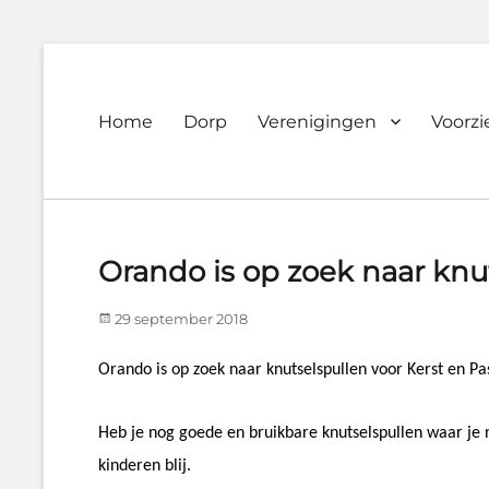
Primary
Home
Dorp
Verenigingen
Voorz
Dorpsvereniging
menu
Orando
Westeremden
Orando is op zoek naar knu
Posted
29 september 2018
on
Orando is op zoek naar knutselspullen voor Kerst en Pa
Heb je nog goede en bruikbare knutselspullen waar je 
kinderen blij.