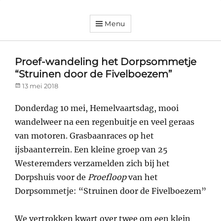
Menu
Dorpsvereniging
Orando
Westeremden
Proef-wandeling het Dorpsommetje
“Struinen door de Fivelboezem”
Posted
13 mei 2018
on
Donderdag 10 mei, Hemelvaartsdag, mooi
wandelweer na een regenbuitje en veel geraas
van motoren. Grasbaanraces op het
ijsbaanterrein. Een kleine groep van 25
Westeremders verzamelden zich bij het
Dorpshuis voor de
Proefloop
van het
Dorpsommetje: “Struinen door de Fivelboezem”
We vertrokken kwart over twee om een klein