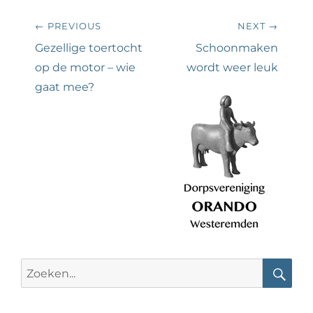
Bericht
← PREVIOUS
NEXT →
navigatie
Previous
Next
Gezellige toertocht
Schoonmaken
post:
post:
op de motor – wie
wordt weer leuk
gaat mee?
Search
for:
Searc