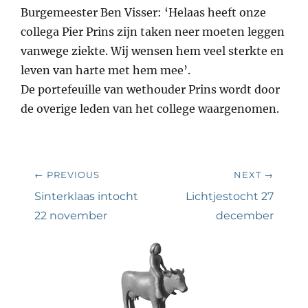
Burgemeester Ben Visser: ‘Helaas heeft onze
collega Pier Prins zijn taken neer moeten leggen
vanwege ziekte. Wij wensen hem veel sterkte en
leven van harte met hem mee’.
De portefeuille van wethouder Prins wordt door
de overige leden van het college waargenomen.
Bericht
← PREVIOUS
NEXT →
navigatie
Previous
Next
Sinterklaas intocht
Lichtjestocht 27
post:
post:
22 november
december