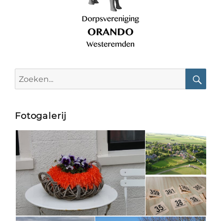
Search
for:
Searc
Fotogalerij