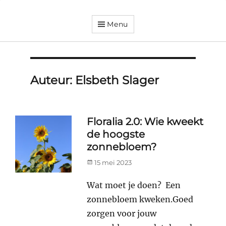
Menu
Dorpsvereniging
Orando
Westeremden
Auteur:
Elsbeth Slager
Floralia 2.0: Wie kweekt
de hoogste
zonnebloem?
Posted
15 mei 2023
on
Wat moet je doen? Een
zonnebloem kweken.Goed
zorgen voor jouw