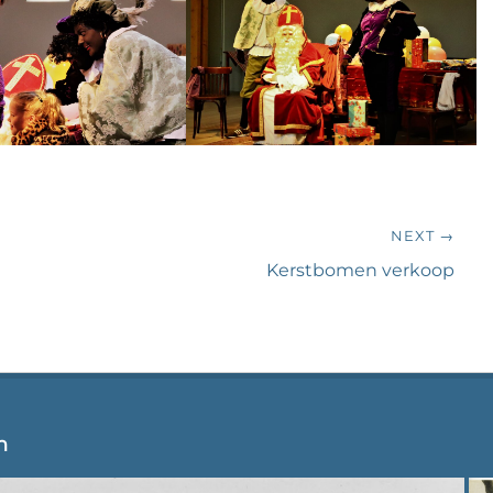
NEXT →
Next
Kerstbomen verkoop
post:
n