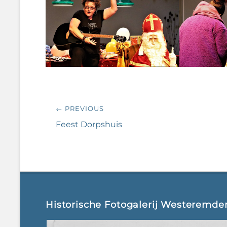
Bericht
← PREVIOUS
navigatie
Previous
Feest Dorpshuis
post:
Historische Fotogalerij Westeremde