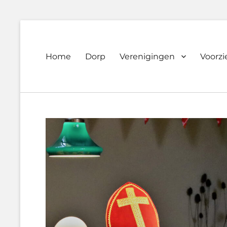
Primary
Home
Dorp
Verenigingen
Voorz
Dorpsvereniging
menu
Orando
Westeremden