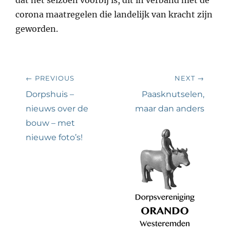
dat het seizoen voorbij is, dit in verband met de
corona maatregelen die landelijk van kracht zijn
geworden.
Bericht
← PREVIOUS
NEXT →
navigatie
Previous
Next
Dorpshuis –
Paasknutselen,
post:
post:
nieuws over de
maar dan anders
bouw – met
nieuwe foto’s!