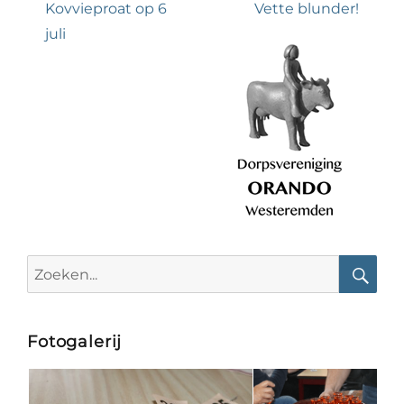
navigatie
Previous
Next
Kovvieproat op 6
Vette blunder!
post:
post:
juli
Search
for:
Searc
Fotogalerij