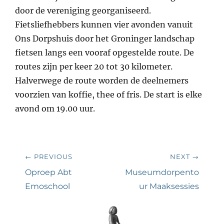
door de vereniging georganiseerd.
Fietsliefhebbers kunnen vier avonden vanuit
Ons Dorpshuis door het Groninger landschap
fietsen langs een vooraf opgestelde route. De
routes zijn per keer 20 tot 30 kilometer.
Halverwege de route worden de deelnemers
voorzien van koffie, thee of fris. De start is elke
avond om 19.00 uur.
Bericht
← PREVIOUS
NEXT →
navigatie
Previous
Next
Oproep Abt
Museumdorpento
post:
post:
Emoschool
ur Maaksessies