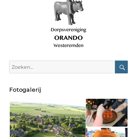
Search
for:
Searc
Fotogalerij