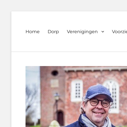
Primary
Home
Dorp
Verenigingen
Voorz
Dorpsvereniging
menu
Orando
Westeremden