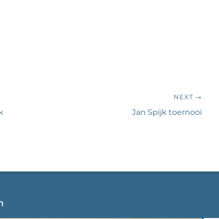
NEXT →
Next
k
Jan Spijk toernooi
post:
n