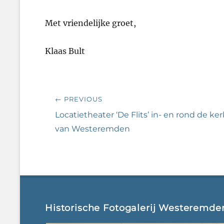
Met vriendelijke groet,
Klaas Bult
Bericht
← PREVIOUS
navigatie
Previous
Locatietheater ‘De Flits’ in- en rond de ker
post:
van Westeremden
Historische Fotogalerij Westeremde