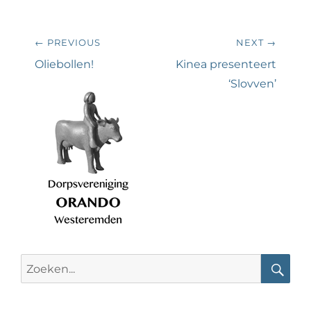
Bericht
← PREVIOUS
NEXT →
navigatie
Previous
Next
Oliebollen!
Kinea presenteert
post:
post:
‘Slovven’
Search
for:
Searc