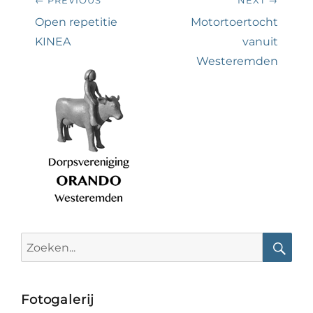
navigatie
Previous
Next
Open repetitie
Motortoertocht
post:
post:
KINEA
vanuit
Westeremden
Search
for:
Searc
Fotogalerij