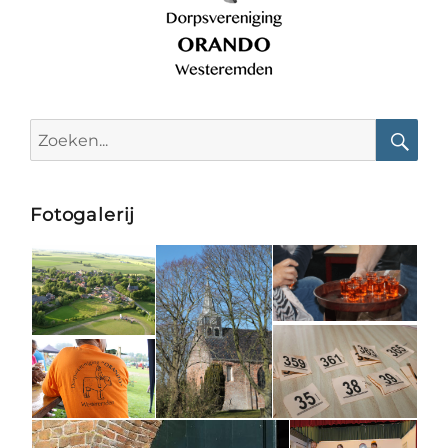
Search
for:
Searc
Fotogalerij