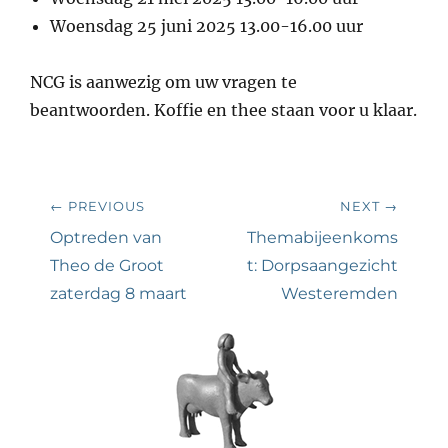
Woensdag 25 juni 2025 13.00-16.00 uur
NCG is aanwezig om uw vragen te
beantwoorden. Koffie en thee staan voor u klaar.
Bericht
← PREVIOUS
NEXT →
navigatie
Previous
Next
Optreden van
Themabijeenkoms
post:
post:
Theo de Groot
t: Dorpsaangezicht
zaterdag 8 maart
Westeremden