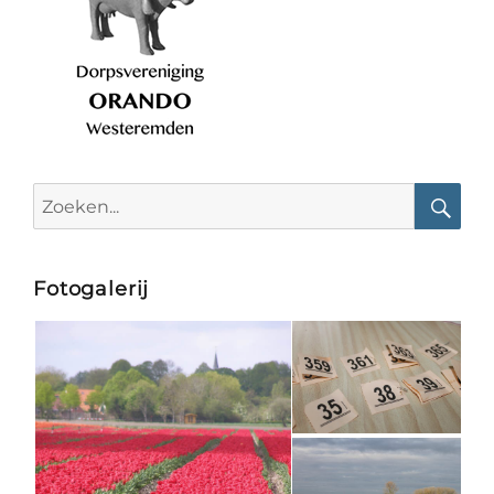
Search
for:
Searc
Fotogalerij