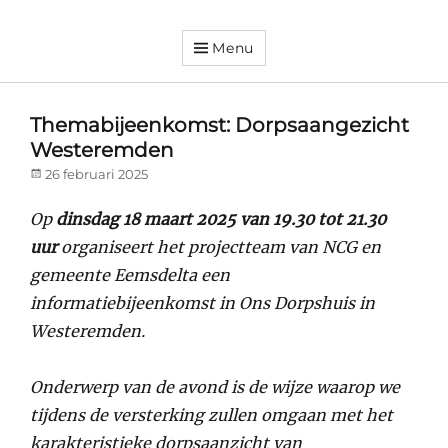
Menu
Dorpsvereniging
Orando
Westeremden
Themabijeenkomst: Dorpsaangezicht
Westeremden
Posted
26 februari 2025
on
Op
dinsdag 18 maart 2025 van 19.30 tot 21.30
uur
organiseert het projectteam van NCG en
gemeente Eemsdelta een
informatiebijeenkomst in Ons Dorpshuis in
Westeremden.
Onderwerp van de avond is de wijze waarop we
tijdens de versterking zullen omgaan met het
karakteristieke dorpsaanzicht van