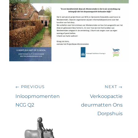
Bericht
← PREVIOUS
NEXT →
navigatie
Previous
Next
Inloopmomenten
Verkoopactie
post:
post:
NCG Q2
deurmatten Ons
Dorpshuis