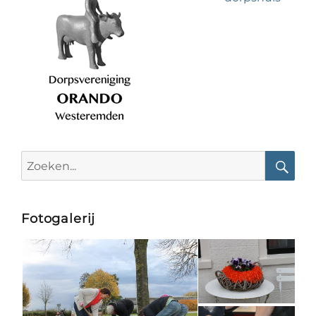
Search
for:
Searc
Fotogalerij