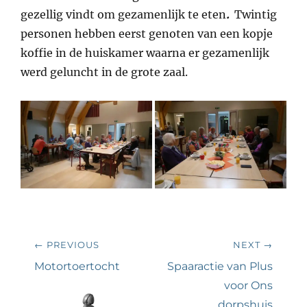
gezellig vindt om gezamenlijk te eten
.
Twintig
personen hebben eerst genoten van een kopje
koffie in de huiskamer waarna er gezamenlijk
werd geluncht in de grote zaal.
Bericht
← PREVIOUS
NEXT →
navigatie
Previous
Next
Motortoertocht
Spaaractie van Plus
post:
post:
voor Ons
dorpshuis