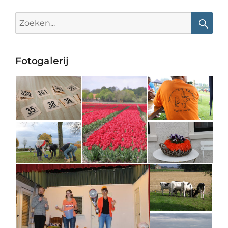
Search
for:
Searc
Fotogalerij