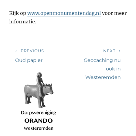
Kijk op
www.openmonumentendag.nl
voor meer
informatie.
Bericht
← PREVIOUS
NEXT →
navigatie
Previous
Next
Oud papier
Geocaching nu
post:
post:
ook in
Westeremden