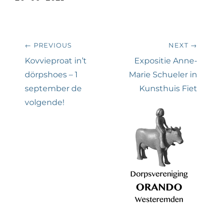
Bericht
← PREVIOUS
NEXT →
navigatie
Previous
Next
Kovvieproat in’t
Expositie Anne-
post:
post:
dörpshoes – 1
Marie Schueler in
september de
Kunsthuis Fiet
volgende!