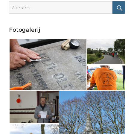
Search
for:
Searc
Fotogalerij