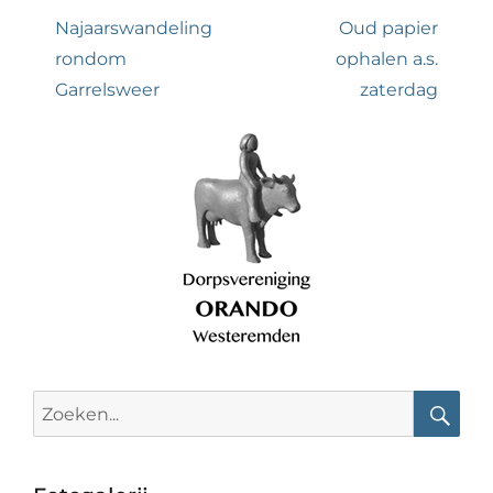
navigatie
Previous
Next
Najaarswandeling
Oud papier
post:
post:
rondom
ophalen a.s.
Garrelsweer
zaterdag
Search
for:
Searc