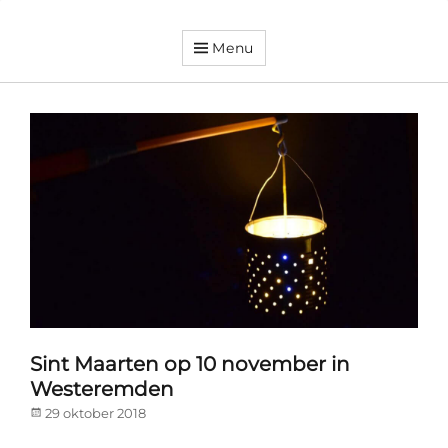
Menu
Dorpsvereniging
Orando
Westeremden
Sint Maarten op 10 november in
Westeremden
Posted
29 oktober 2018
on