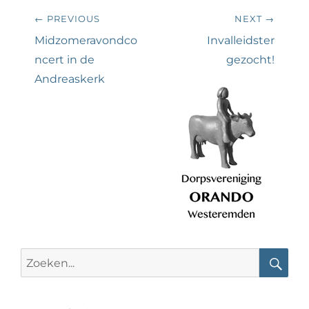
Bericht
← PREVIOUS
NEXT →
navigatie
Previous
Next
Midzomeravondco
Invalleidster
post:
post:
ncert in de
gezocht!
Andreaskerk
Search
for:
Searc