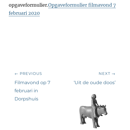
opgaveformulier.
Opgaveformulier filmavond 7
februari 2020
Bericht
← PREVIOUS
NEXT →
navigatie
Previous
Next
Filmavond op 7
‘Uit de oude doos’
post:
post:
februari in
Dorpshuis