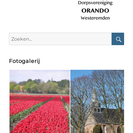
Search
for:
Searc
Fotogalerij