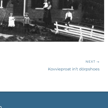
NEXT →
Next
Kovvieproat in’t dörpshoes
post:
n