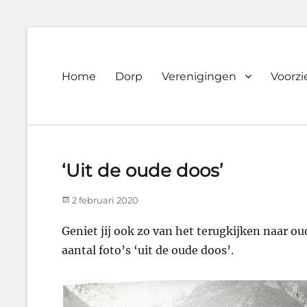
Primary
Home
Dorp
Verenigingen
Voorz
Dorpsvereniging
menu
Orando
Westeremden
‘Uit de oude doos’
Posted
2 februari 2020
on
Geniet jij ook zo van het terugkijken naar ou
aantal foto’s ‘uit de oude doos’.