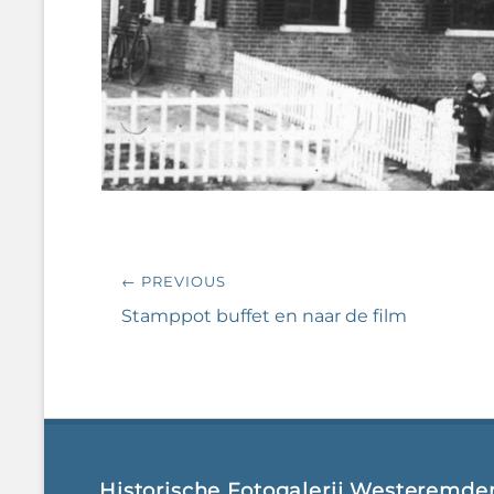
Bericht
← PREVIOUS
navigatie
Previous
Stamppot buffet en naar de film
post:
Historische Fotogalerij Westeremde