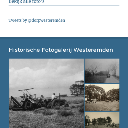
Bekijk alle foto's
Tweets by @dorpwesteremden
Historische Fotogalerij Westeremden