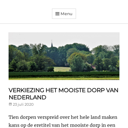
Menu
Dorpsvereniging
Orando
Westeremden
VERKIEZING HET MOOISTE DORP VAN
NEDERLAND
Posted
23 juli 2020
on
Tien dorpen verspreid over het hele land maken
kans op de eretitel van het mooiste dorp in een