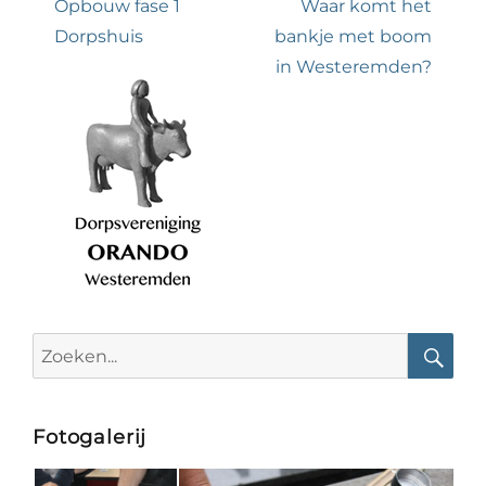
navigatie
Previous
Next
Opbouw fase 1
Waar komt het
post:
post:
Dorpshuis
bankje met boom
in Westeremden?
Search
for:
Searc
Fotogalerij