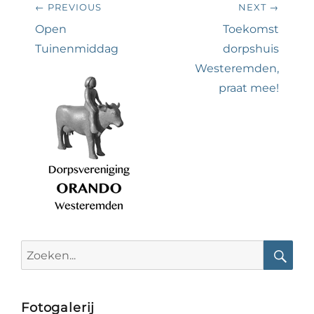
← PREVIOUS
NEXT →
navigatie
Previous
Next
Open
Toekomst
post:
post:
Tuinenmiddag
dorpshuis
Westeremden,
praat mee!
Search
for:
Searc
Fotogalerij