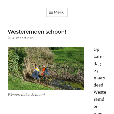
Menu
Dorpsvereniging
Orando
Westeremden
Westeremden schoon!
Posted
26 maart 2019
on
Op
zater
dag
23
maart
deed
Weste
Westeremden Schoon!
remd
en
mee