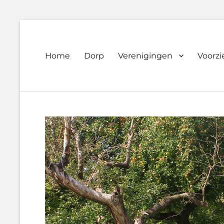
Primary
Home
Dorp
Verenigingen
Voorz
Dorpsvereniging
menu
Orando
Westeremden