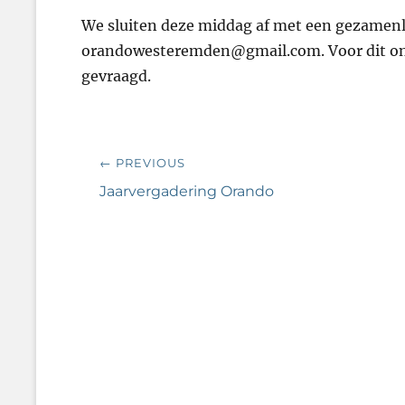
We sluiten deze middag af met een gezamenli
orandowesteremden@gmail.com. Voor dit onde
gevraagd.
Bericht
← PREVIOUS
navigatie
Previous
Jaarvergadering Orando
post: