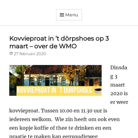
Menu
Dorpsvereniging
Orando
Westeremden
Kovvieproat in ’t dörpshoes op 3
maart – over de WMO
Posted
27 februari 2020
on
Dinsda
g 3
maart
2020 is
er weer
kovvieproat. Tussen 10.00 en 11.30 uur is
iedereen welkom. Wie zin heeft om ook even
een kopje koffie of thee te drinken en een
praatje te maken kan eenvoudigweg