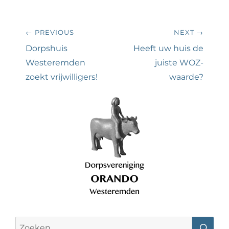
Bericht
← PREVIOUS
NEXT →
navigatie
Previous
Next
Dorpshuis
Heeft uw huis de
post:
post:
Westeremden
juiste WOZ-
zoekt vrijwilligers!
waarde?
Search